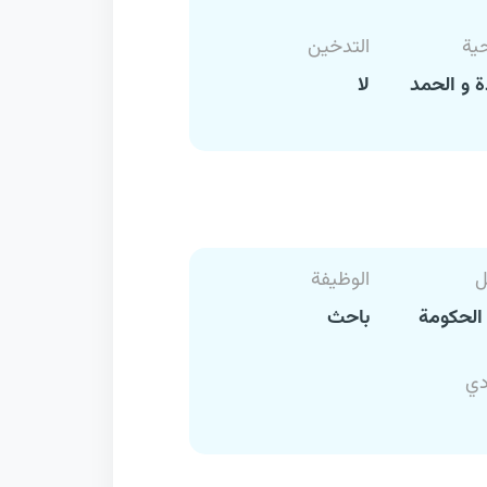
حية
التدخين
 و الحمد
لا
ل
الوظيفة
الحكومة
باحث
دي