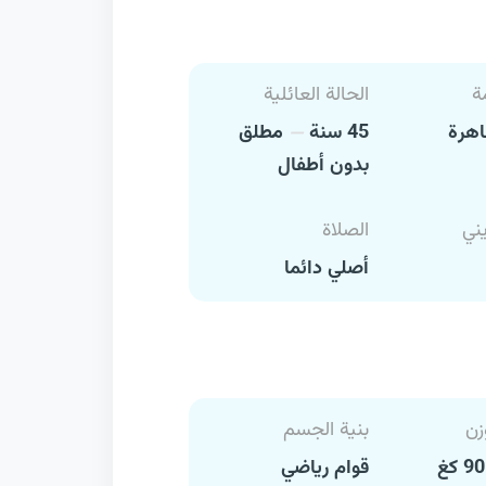
ة
الحالة العائلية
اهرة
45 سنة
مطلق
بدون أطفال
يني
الصلاة
أصلي دائما
زن
بنية الجسم
قوام رياضي