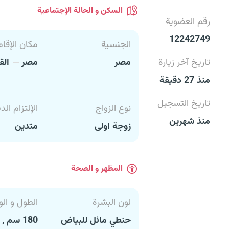
السكن و الحالة الإجتماعية
رقم العضوية
12242749
الجنسية
مكان الإقام
تاريخ آخر زيارة
مصر
مصر
الق
منذ 27 دقيقة
تاريخ التسجيل
نوع الزواج
الإلتزام الد
منذ شهرين
زوجة اولى
متدين
المظهر و الصحة
لون البشرة
الطول و الو
حنطي مائل للبياض
180 سم , 90 كغ