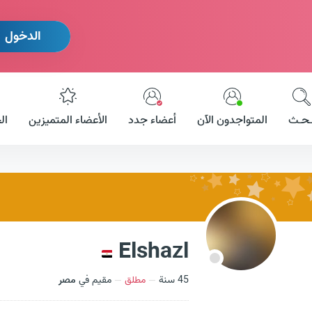
الدخول
ـحـث
المتواجدون الآن
أعضاء جدد
الأعضاء المتميزين
ال
Elshazl
45 سنة
مطلق
مقيم في
مصر