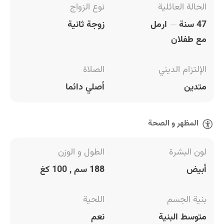
الحالة العائلية
نوع الزواج
47 سنة
ارمل
زوجة ثانية
مع طفلان
الإلتزام الديني
الصلاة
متدين
أصلي دائما
المظهر و الصحة
لون البشرة
الطول و الوزن
أبيض
188 سم , 100 كغ
بنية الجسم
اللحية
متوسط البنية
نعم