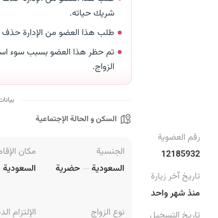
شريك حياته.
طلب هذا العضو من الإدارة حذف
تم حظر هذا العضو بسبب سوء است
الزواج.
بيانات
السكن و الحالة الإجتماعية
رقم العضوية
الجنسية
مكان الإقام
12185932
السعودية
حضرية
السعودية
تاريخ آخر زيارة
منذ شهر واحد
نوع الزواج
الإلتزام الد
تاريخ التسجيل