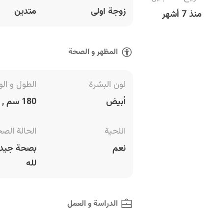
زوجة اولى
متدين
منذ 7 أشهر
المظهر و الصحة
لون البشرة
الطول و الو
أبيض
180 سم , 100 كغ
اللحية
الحالة الص
نعم
بصحة جيدة
لله
الدراسة و العمل