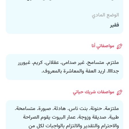
الوضع المادي
فقير
مواصفاتي أنا
ملتزم. متسامح. غير صدامى. عقلانى. كريم. غيوررر
جداااا. اريد العفة والمعاشرة بالمعروف.
مواصفات شريك حياتي
ملتزمة. حنونة. بنت ناس. هادئة. صبورة. متسامحة.
طيبة. صديقة وزوجة. عمار البيوت يقوم الصراحة
والاحترام والتقدير والالتزام بالواجبات لكل من