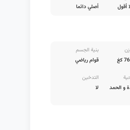
 أقول
أصلي دائما
زن
بنية الجسم
قوام رياضي
حية
التدخين
 و الحمد
لا