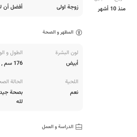
زوجة اولى
أفضل أن لا
منذ 10 أشهر
المظهر و الصحة
لون البشرة
الطول و الو
أبيض
176 سم , 76 كغ
اللحية
الحالة الص
نعم
بصحة جيدة
لله
الدراسة و العمل