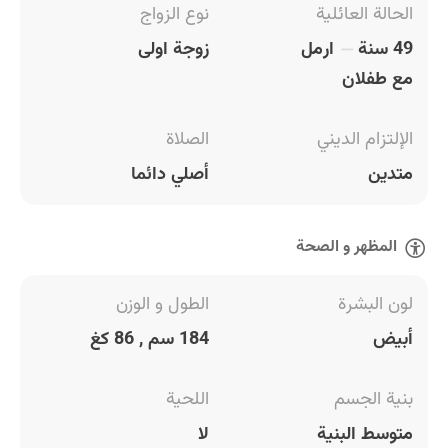
الحالة العائلية
نوع الزواج
49 سنة
ارمل
زوجة اولى
مع طفلان
الإلتزام الديني
الصلاة
متدين
أصلي دائما
المظهر و الصحة
لون البشرة
الطول و الوزن
أبيض
184 سم , 86 كغ
بنية الجسم
اللحية
متوسط البنية
لا