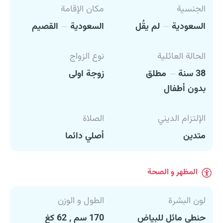
الجنسية
مكان الإقامة
السعودية
لم يقُل
السعودية
القصيم
الحالة العائلية
نوع الزواج
38 سنة
مطلق
زوجة اولى
بدون أطفال
الإلتزام الديني
الصلاة
متدين
أصلي دائما
المظهر و الصحة
لون البشرة
الطول و الوزن
حنطي مائل للبياض
170 سم , 62 كغ