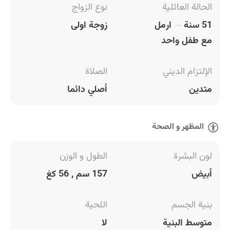
الحالة العائلية
نوع الزواج
51 سنة
ارمل
زوجة اولى
مع طفل واحد
الإلتزام الديني
الصلاة
متدين
أصلي دائما
المظهر و الصحة
لون البشرة
الطول و الوزن
أبيض
157 سم , 56 كغ
بنية الجسم
اللحية
متوسط البنية
لا