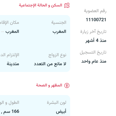
السكن و الحالة الإجتماعية
رقم العضوية
11100721
الجنسية
مكان الإقام
تاريخ آخر زيارة
المغرب
المغرب
أ
منذ 4 أشهر
تاريخ التسجيل
نوع الزواج
الإلتزام الد
منذ عام واحد
لا مانع من التعدد
متدينة
المظهر و الصحة
لون البشرة
الطول و الو
أبيض
166 سم , 85 كغ