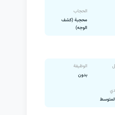
الحجاب
محجبة (كشف
الوجه)
ل
الوظيفة
بدون
دي
لمتوسط