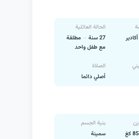
ة
الحالة العائلية
كادير
27 سنة
مطلقة
مع طفل واحد
يني
الصلاة
أصلي دائما
زن
بنية الجسم
سمينة