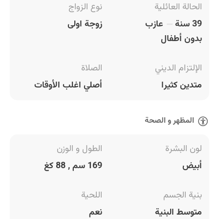
الحالة العائلية
نوع الزواج
39 سنة
عازب
زوجة اولى
بدون أطفال
الإلتزام الديني
الصلاة
متدين كثيرا
أصلي اغلب الأوقات
المظهر و الصحة
لون البشرة
الطول و الوزن
أبيض
169 سم , 88 كغ
بنية الجسم
اللحية
متوسط البنية
نعم