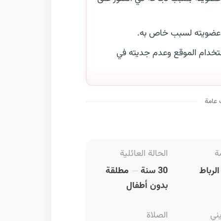
 عضويته لسبب خاص به.
خدام الموقع وعدم جديته في
 عامة
ة
الحالة العائلية
لرباط
30 سنة
مطلقة
بدون أطفال
يني
الصلاة