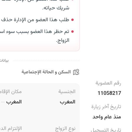
شريك حياته.
طلب هذا العضو من الإدارة حذف
تم حظر هذا العضو بسبب سوء است
الزواج.
بيانات
السكن و الحالة الإجتماعية
رقم العضوية
الجنسية
مكان الإقام
11058217
المغرب
المغرب
ا
تاريخ آخر زيارة
منذ عام واحد
نوع الزواج
الإلتزام الد
تاريخ التسجيل