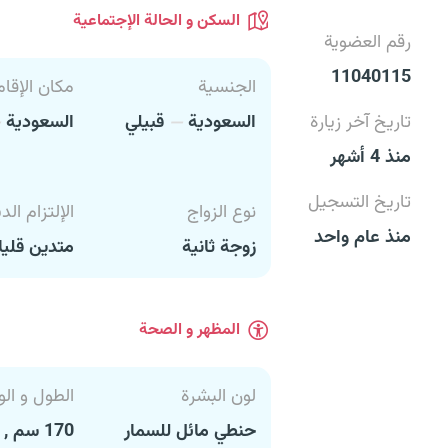
السكن و الحالة الإجتماعية
رقم العضوية
11040115
الجنسية
مكان الإقام
تاريخ آخر زيارة
السعودية
قبيلي
السعودية
منذ 4 أشهر
تاريخ التسجيل
نوع الزواج
الإلتزام الد
منذ عام واحد
زوجة ثانية
متدين قليل
المظهر و الصحة
لون البشرة
الطول و الو
حنطي مائل للسمار
170 سم , 63 كغ