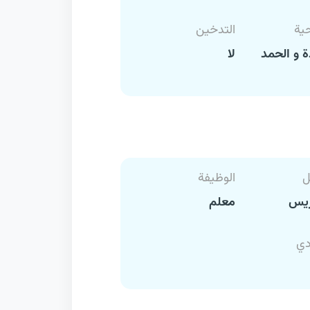
حية
التدخين
 و الحمد
لا
ل
الوظيفة
ريس
معلم
دي