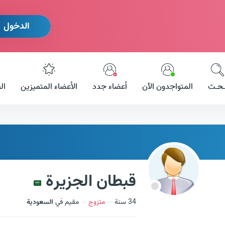
الدخول
ـحـث
المتواجدون الآن
أعضاء جدد
الأعضاء المتميزين
ال
قبطان الجزيرة
34 سنة
متزوج
مقيم في
السعودية