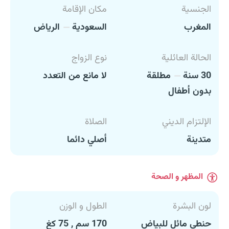
الجنسية
مكان الإقامة
المغرب
السعودية
الرياض
الحالة العائلية
نوع الزواج
30 سنة
مطلقة
لا مانع من التعدد
بدون أطفال
الإلتزام الديني
الصلاة
متدينة
أصلي دائما
المظهر و الصحة
لون البشرة
الطول و الوزن
حنطي مائل للبياض
170 سم , 75 كغ