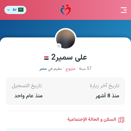
Ar
على سمير2
57 سنة
متزوج
مقيم في
مصر
تاريخ آخر زيارة
تاريخ التسجيل
منذ 8 أشهر
منذ عام واحد
السكن و الحالة الإجتماعية