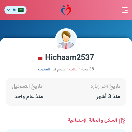
Ar
Hichaam2537
38 سنة
عازب
مقيم في
المغرب
تاريخ آخر زيارة
تاريخ التسجيل
منذ 3 أشهر
منذ عام واحد
السكن و الحالة الإجتماعية