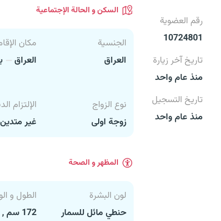
السكن و الحالة الإجتماعية
رقم العضوية
10724801
الجنسية
مكان الإقام
تاريخ آخر زيارة
العراق
العراق
بغ
منذ عام واحد
تاريخ التسجيل
نوع الزواج
الإلتزام الد
منذ عام واحد
زوجة اولى
غير متدين
المظهر و الصحة
لون البشرة
الطول و الو
حنطي مائل للسمار
172 سم , 75 كغ