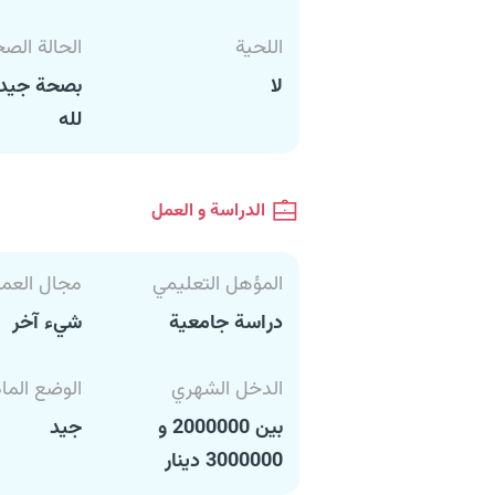
اللحية
الحالة الص
لا
بصحة جيدة
لله
الدراسة و العمل
المؤهل التعليمي
مجال العم
دراسة جامعية
شيء آخر
الدخل الشهري
الوضع الما
بين 2000000 و
جيد
3000000 دينار