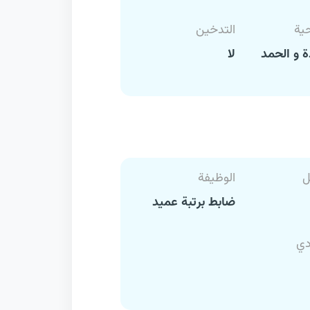
حية
التدخين
 و الحمد
لا
ل
الوظيفة
ضابط برتبة عميد
دي