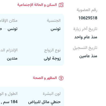
السكن و الحالة الإجتماعية
رقم العضوية
10629518
الجنسية
مكان الإقام
تاريخ آخر زيارة
تونس
تونس
صف
منذ عام واحد
تاريخ التسجيل
نوع الزواج
الإلتزام الد
منذ عامين
زوجة اولى
متدين
المظهر و الصحة
لون البشرة
الطول و الو
حنطي مائل للبياض
184 سم , 70 كغ