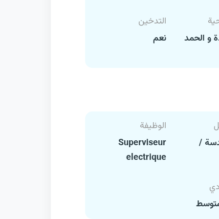
حية
التدخين
 و الحمد
نعم
ل
الوظيفة
سة /
Superviseur
electrique
دي
متوسط