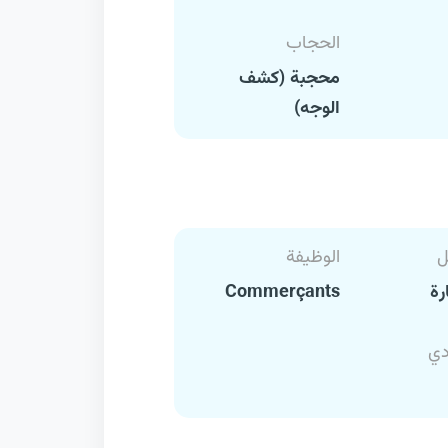
الحجاب
محجبة (كشف
الوجه)
ل
الوظيفة
رة
Commerçants
دي