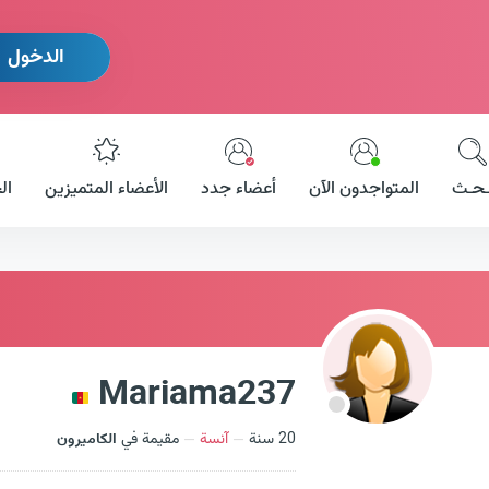
الدخول
ـحـث
المتواجدون الآن
أعضاء جدد
الأعضاء المتميزين
ال
Mariama237
20 سنة
آنسة
مقيمة في
الكاميرون