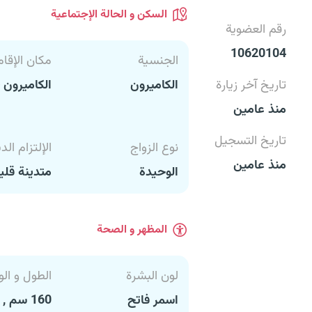
السكن و الحالة الإجتماعية
رقم العضوية
10620104
الجنسية
مكان الإقام
تاريخ آخر زيارة
الكاميرون
الكاميرون
منذ عامين
تاريخ التسجيل
نوع الزواج
الإلتزام الد
منذ عامين
الوحيدة
متدينة قليل
المظهر و الصحة
لون البشرة
الطول و الو
اسمر فاتح
160 سم , 49 كغ