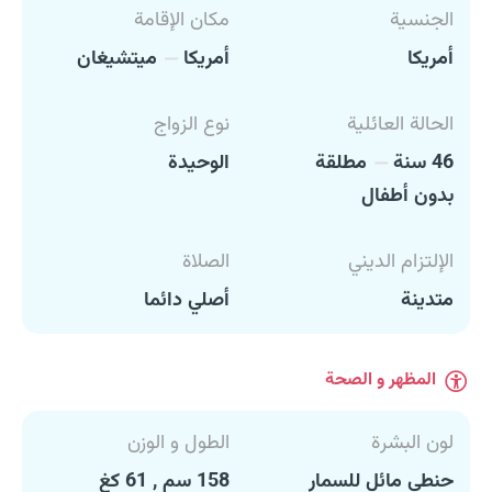
الجنسية
مكان الإقامة
أمريكا
أمريكا
ميتشيغان
الحالة العائلية
نوع الزواج
46 سنة
مطلقة
الوحيدة
بدون أطفال
الإلتزام الديني
الصلاة
متدينة
أصلي دائما
المظهر و الصحة
لون البشرة
الطول و الوزن
حنطي مائل للسمار
158 سم , 61 كغ