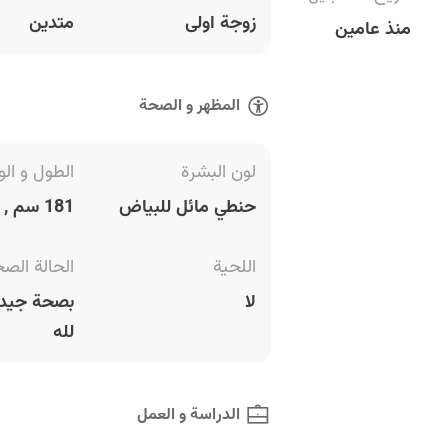
زوجة اولى
متدين
منذ عامين
المظهر و الصحة
لون البشرة
الطول و الو
حنطي مائل للبياض
181 سم , 68 كغ
اللحية
الحالة الص
لا
بصحة جيدة
لله
الدراسة و العمل