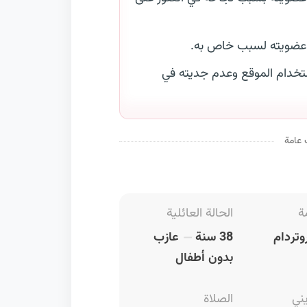
 عضويته لسبب خاص به.
خدام الموقع وعدم جديته في
 عامة
ة
الحالة العائلية
وتردام
38 سنة
عازب
بدون أطفال
يني
الصلاة