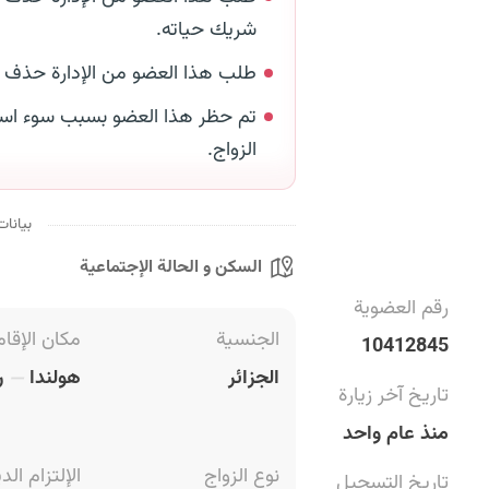
شريك حياته.
طلب هذا العضو من الإدارة حذف
تم حظر هذا العضو بسبب سوء است
الزواج.
بيانات
السكن و الحالة الإجتماعية
رقم العضوية
الجنسية
مكان الإقام
10412845
الجزائر
هولندا
ر
تاريخ آخر زيارة
منذ عام واحد
نوع الزواج
الإلتزام الد
تاريخ التسجيل