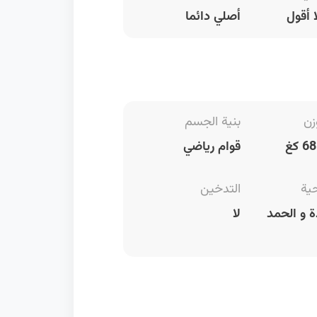
 أقول
أصلي دائما
زن
بنية الجسم
قوام رياضي
حية
التدخين
 و الحمد
لا