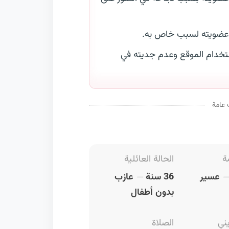
 عضويته لسبب خاص به.
خدام الموقع وعدم جديته في
 عامة
ة
الحالة العائلية
عسير
36 سنة
عازب
بدون أطفال
يني
الصلاة