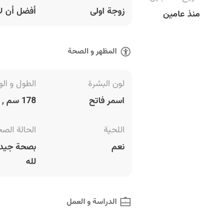
زوجة اولى
أفضل أن لا
منذ عامين
المظهر و الصحة
لون البشرة
الطول و الو
اسمر فاتح
178 سم , 68 كغ
اللحية
الحالة الص
نعم
بصحة جيدة
لله
الدراسة و العمل