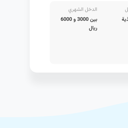
ل
الدخل الشهري
ية
بين 3000 و 6000
ريال