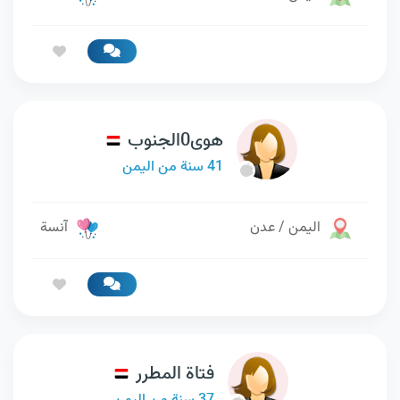
هوى0الجنوب
41 سنة من اليمن
اليمن / عدن
آنسة
فتاة المطرر