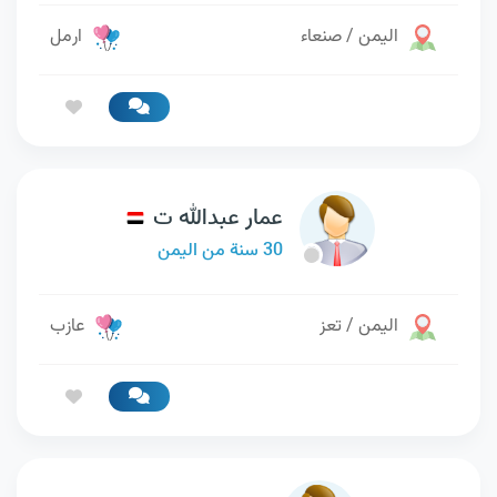
اليمن / صنعاء
ارمل
عمار عبدالله ت
30 سنة من اليمن
اليمن / تعز
عازب