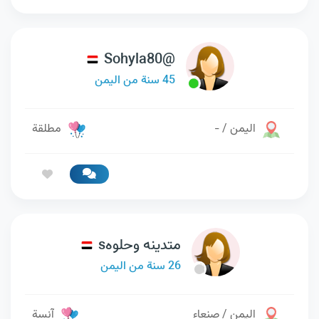
Sohyla80@
45 سنة من اليمن
اليمن / -
مطلقة
متدينه وحلوهs
26 سنة من اليمن
اليمن / صنعاء
آنسة