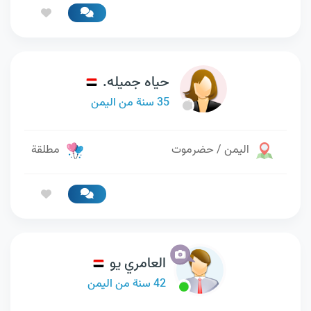
حياه جميله.
35 سنة من اليمن
اليمن / حضرموت
مطلقة
العامري يو
42 سنة من اليمن