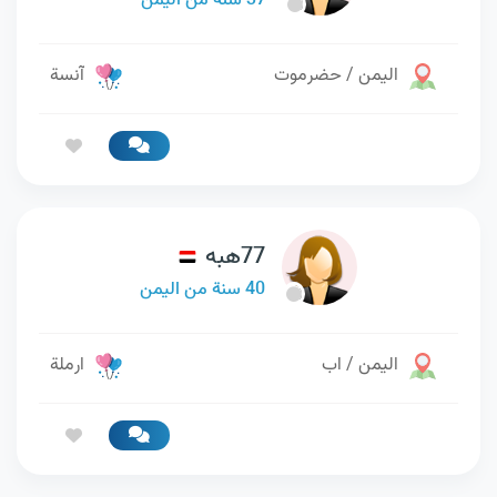
37 سنة من اليمن
اليمن / حضرموت
آنسة
77هبه
40 سنة من اليمن
اليمن / اب
ارملة