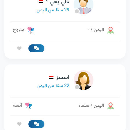
علي يحي *
29 سنة من اليمن
اليمن / -
متزوج
اسسز
22 سنة من اليمن
اليمن / صنعاء
آنسة