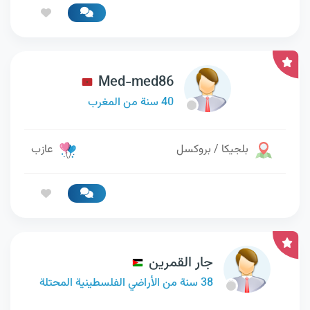
Med-med86
40 سنة من المغرب
بلجيكا / بروكسل
عازب
جار القمرين
38 سنة من الأراضي الفلسطينية المحتلة