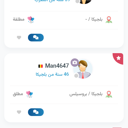
39 سنة من المغرب
بلجيكا / -
مطلقة
Man4647
46 سنة من بلجيكا
بلجيكا / بروسيلس
مطلق