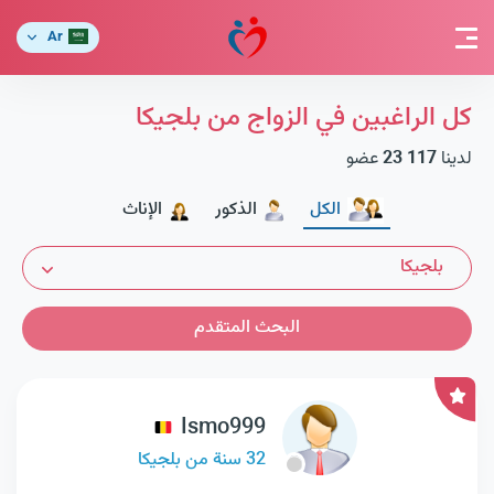
Ar
كل الراغبين في الزواج من بلجيكا
لدينا
23 117
عضو
الكل
الذكور
الإناث
بلجيكا
البحث المتقدم
Ismo999
32 سنة من بلجيكا