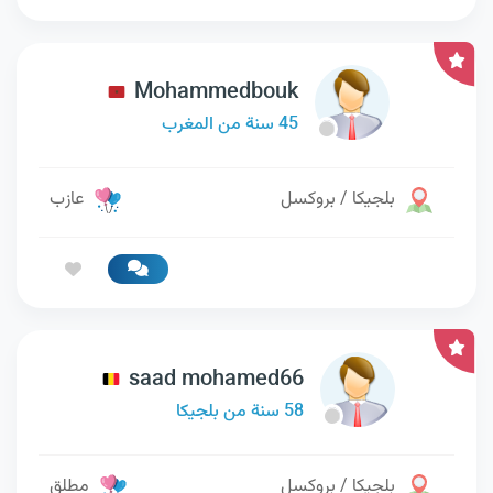
Mohammedbouk
45 سنة من المغرب
بلجيكا / بروكسل
عازب
saad mohamed66
58 سنة من بلجيكا
بلجيكا / بروكسل
مطلق