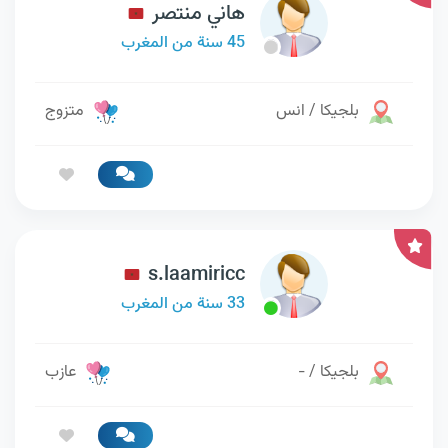
هاني منتصر
45 سنة من المغرب
بلجيكا / انس
متزوج
s.laamiricc
33 سنة من المغرب
بلجيكا / -
عازب