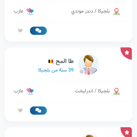
بلجيكا / دندر موندي
عازب
طا المح
39 سنة من بلجيكا
بلجيكا / اندرليخت
عازب