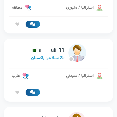
استراليا / ملبورن
مطلقة
a____ali_11
25 سنة من باكستان
استراليا / سيدني
عازب