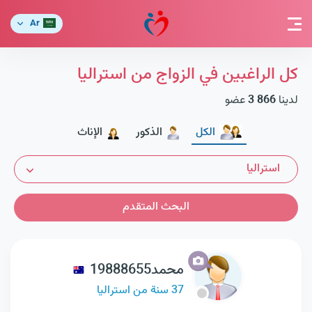
Ar
كل الراغبين في الزواج من استراليا
لدينا
3 866
عضو
الكل
الذكور
الإناث
استراليا
البحث المتقدم
محمد19888655
37 سنة من استراليا