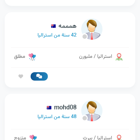
همممه
42 سنة من استراليا
استراليا / ملبورن
مطلق
mohd08
48 سنة من استراليا
استراليا / بيرث
متزوج