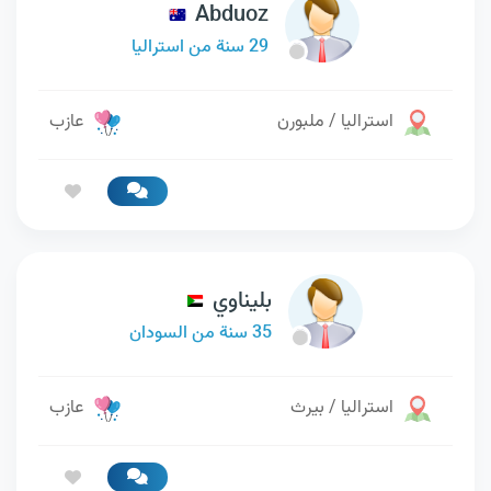
Abduoz
29 سنة من استراليا
استراليا / ملبورن
عازب
بليناوي
35 سنة من السودان
استراليا / بيرث
عازب