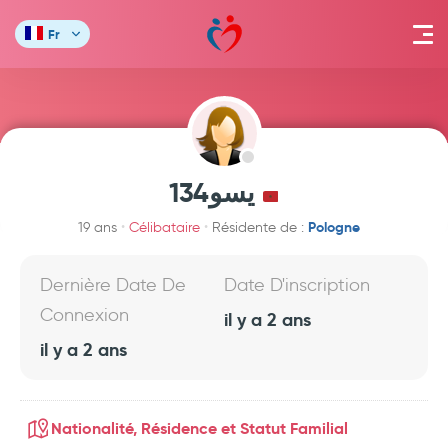
Fr
يسو134
Pologne
19 ans
Célibataire
Résidente de :
Dernière Date De
Date D'inscription
Connexion
il y a 2 ans
il y a 2 ans
Nationalité, Résidence et Statut Familial