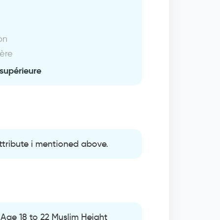
on
ière
supérieure
ttribute i mentioned above.
Age 18 to 22 Muslim Height