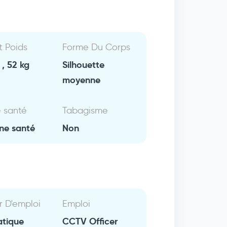
Et Poids
Forme Du Corps
, 52 kg
Silhouette
moyenne
e santé
Tabagisme
ne santé
Non
r D'emploi
Emploi
atique
CCTV Officer