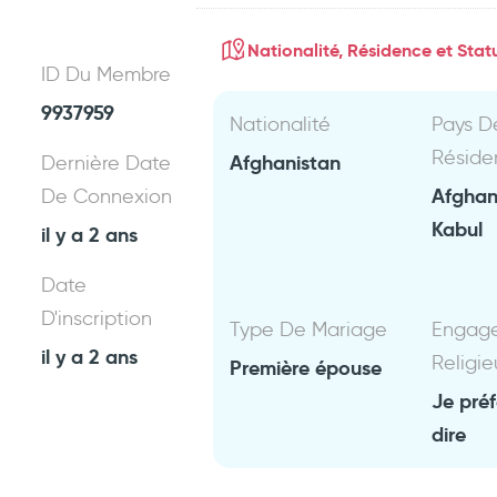
Nationalité, Résidence et Statu
ID Du Membre
9937959
Nationalité
Pays D
Réside
Afghanistan
Dernière Date
Afghan
De Connexion
Kabul
il y a 2 ans
Date
D'inscription
Type De Mariage
Engag
il y a 2 ans
Religie
Première épouse
Je pré
dire