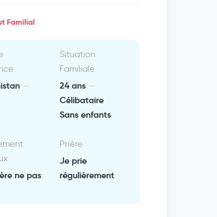
t Familial
e
Situation
nce
Familiale
istan
24 ans
Célibataire
Sans enfants
ement
Prière
ux
Je prie
fère ne pas
régulièrement