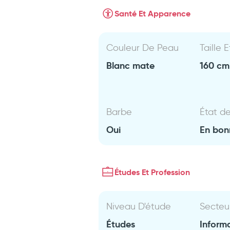
Santé Et Apparence
Couleur De Peau
Taille 
Blanc mate
160 cm 
Barbe
État d
Oui
En bon
Études Et Profession
Niveau D'étude
Secteu
Études
Inform