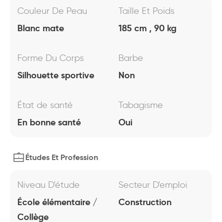
Couleur De Peau
Taille Et Poids
Blanc mate
185 cm , 90 kg
Forme Du Corps
Barbe
Silhouette sportive
Non
État de santé
Tabagisme
En bonne santé
Oui
Études Et Profession
Niveau D'étude
Secteur D'emploi
École élémentaire /
Construction
Collège