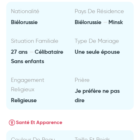
Nationalité
Pays De Résidence
Biélorussie
Biélorussie
Minsk
Situation Familiale
Type De Mariage
27 ans
Célibataire
Une seule épouse
Sans enfants
Engagement
Prière
Religieux
Je préfère ne pas
Religieuse
dire
Santé Et Apparence
Couleur De Peau
Taille Et Poids