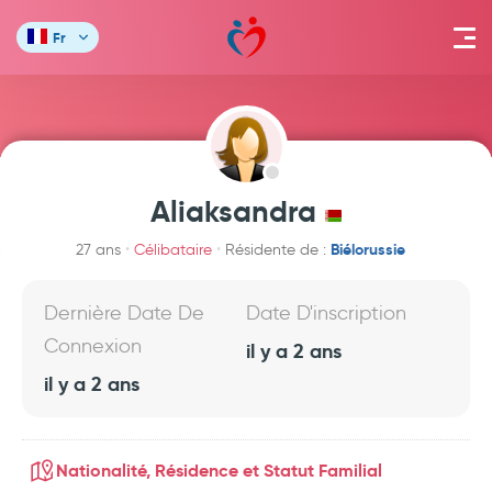
Fr
Aliaksandra
Biélorussie
27 ans
Célibataire
Résidente de :
Dernière Date De
Date D'inscription
Connexion
il y a 2 ans
il y a 2 ans
Nationalité, Résidence et Statut Familial