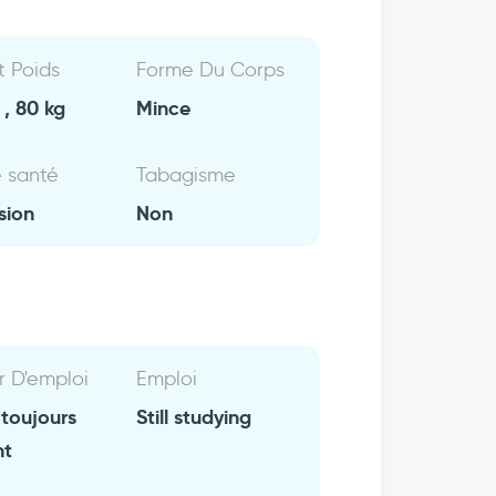
Et Poids
Forme Du Corps
, 80 kg
Mince
e santé
Tabagisme
sion
Non
r D'emploi
Emploi
 toujours
Still studying
nt