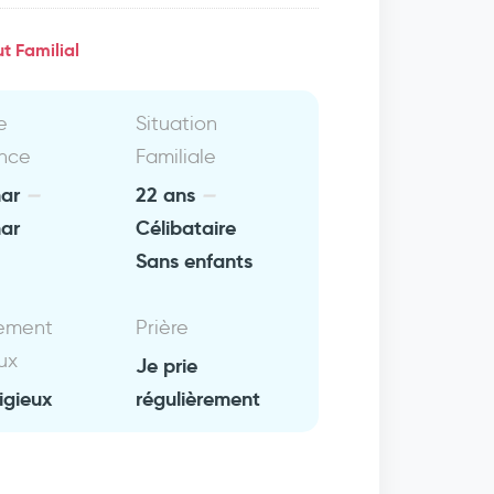
t Familial
e
Situation
nce
Familiale
ar
22 ans
ar
Célibataire
Sans enfants
ement
Prière
ux
Je prie
ligieux
régulièrement