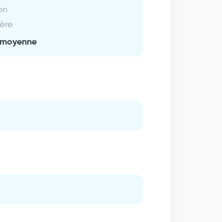
on
ière
 moyenne