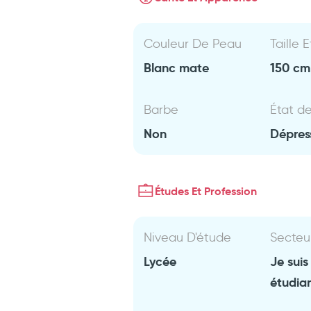
Couleur De Peau
Taille 
Blanc mate
150 cm 
Barbe
État d
Non
Dépres
Études Et Profession
Niveau D'étude
Secteu
Lycée
Je suis
étudia