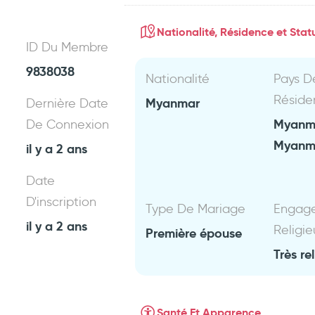
Nationalité, Résidence et Statu
ID Du Membre
9838038
Nationalité
Pays D
Réside
Myanmar
Dernière Date
Myanm
De Connexion
Myanm
il y a 2 ans
Date
D'inscription
Type De Mariage
Engag
il y a 2 ans
Religie
Première épouse
Très re
Santé Et Apparence