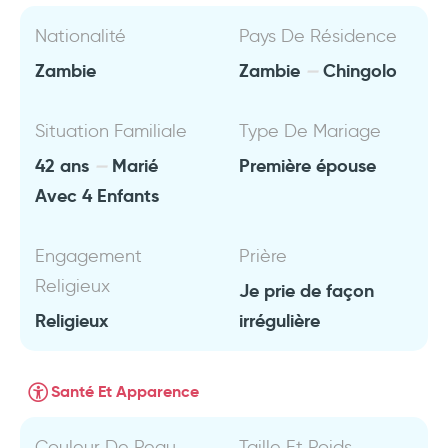
Nationalité
Pays De Résidence
Zambie
Zambie
Chingolo
Situation Familiale
Type De Mariage
42 ans
Marié
Première épouse
Avec 4 Enfants
Engagement
Prière
Religieux
Je prie de façon
Religieux
irrégulière
Santé Et Apparence
Couleur De Peau
Taille Et Poids