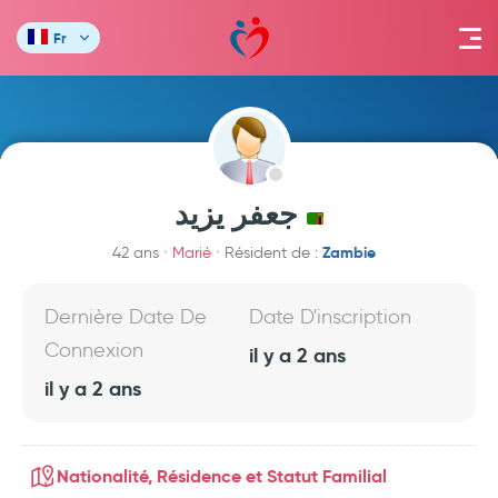
Fr
جعفر يزيد
Zambie
42 ans
Marié
Résident de :
Dernière Date De
Date D'inscription
Connexion
il y a 2 ans
il y a 2 ans
Nationalité, Résidence et Statut Familial