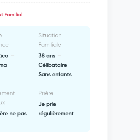
t Familial
e
Situation
nce
Familiale
Rico
38 ans
ma
Célibataire
Sans enfants
ement
Prière
ux
Je prie
fère ne pas
régulièrement