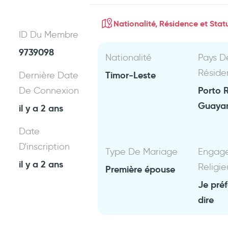
Nationalité, Résidence et Statu
ID Du Membre
9739098
Nationalité
Pays D
Réside
Timor-Leste
Dernière Date
Porto 
De Connexion
Guaya
il y a 2 ans
Date
D'inscription
Type De Mariage
Engag
il y a 2 ans
Religie
Première épouse
Je pré
dire