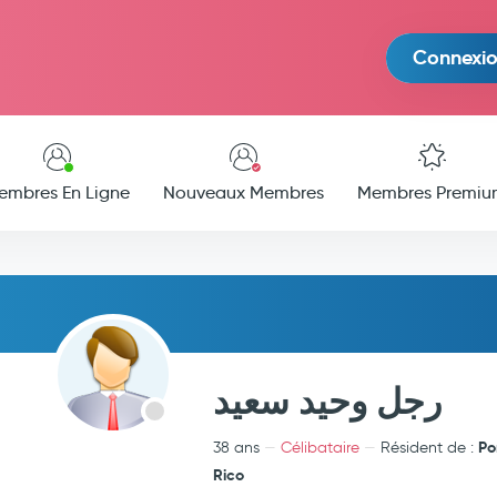
Connexi
embres En Ligne
Nouveaux Membres
Membres Premiu
رجل وحيد سعيد
Po
38 ans
Célibataire
Résident de :
Rico