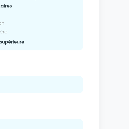
aires
on
ière
supérieure