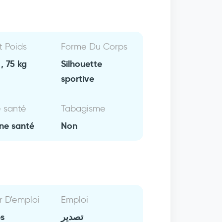
Et Poids
Forme Du Corps
, 75 kg
Silhouette
sportive
e santé
Tabagisme
ne santé
Non
r D'emploi
Emploi
es
تصدير