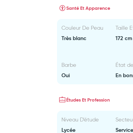
Santé Et Apparence
Couleur De Peau
Taille 
Très blanc
172 cm 
Barbe
État d
Oui
En bon
Études Et Profession
Niveau D'étude
Secteu
Lycée
Servic