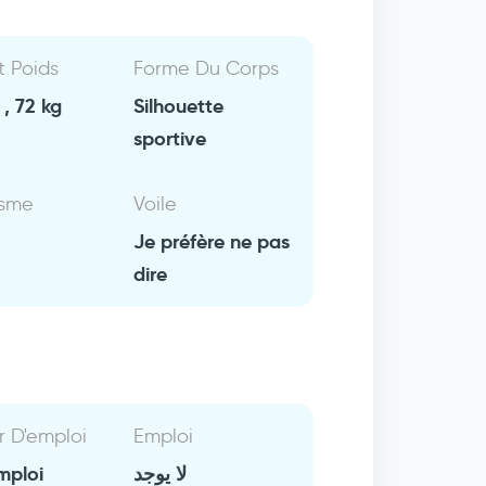
Et Poids
Forme Du Corps
, 72 kg
Silhouette
sportive
isme
Voile
Je préfère ne pas
dire
r D'emploi
Emploi
mploi
لا يوجد