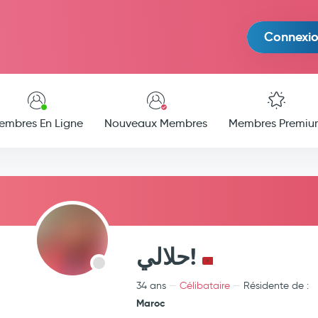
Connexi
embres En Ligne
Nouveaux Membres
Membres Premiu
حلالي!
34 ans
Célibataire
Résidente de :
Maroc