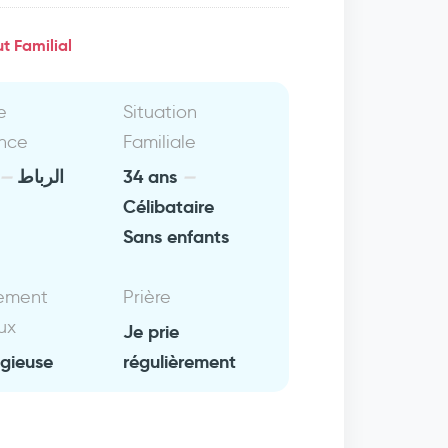
t Familial
e
Situation
nce
Familiale
الرباط
34 ans
Célibataire
Sans enfants
ement
Prière
ux
Je prie
igieuse
régulièrement