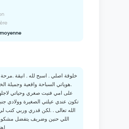
on
ière
 moyenne
هوياتي السباحة واقعية وجميلة الخل
على امي فنيت صغري وحياتي لاجلها
تكون عندي عيلتي الصغيرة وولادي جنبي 
الله تعالى . .لكن قدري وربي كتب  .
اللي حنين وضريف يتفضل مشكور 
اهت