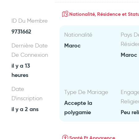
Nationalité, Résidence et Statu
ID Du Membre
9731662
Nationalité
Pays D
Réside
Maroc
Dernière Date
Maroc
De Connexion
il y a 13
heures
Date
Type De Mariage
Engag
D'inscription
Religie
Accepte la
il y a 2 ans
polygamie
Peu rel
Santé Et Apparence