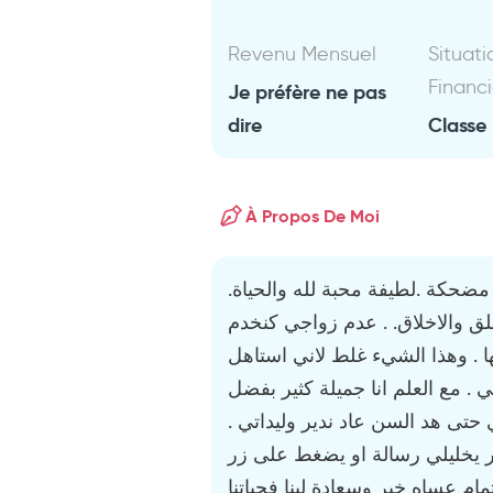
Revenu Mensuel
Situati
Financ
Je préfère ne pas
dire
Classe
À Propos De Moi
.خلوقة اصلي . اسبح لله . انيقة .مرحة مضحكة .لطيفة محبة لله والحياة
.ق والاخلاق. . عدم زواجي كنخدم
 . وهذا الشيء غلط لاني استاهل
. مع العلم انا جميلة كثير بفضل
لي حتى هد السن عاد ندير وليداتي
يخليلي رسالة او يضغط على زر
مام عساه خير وسعادة لينا فحياتنا