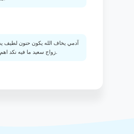
آدمي يخاف الله يكون حنون لطيف يح
زواج سعيد ما فيه نكد اهم شي نجري فراحت وسعادة بعض.