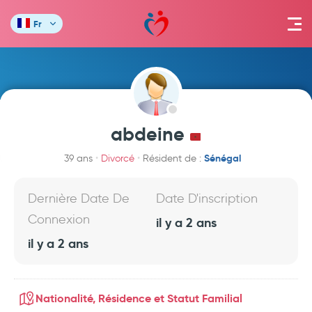
Fr
abdeine
Sénégal
39 ans
Divorcé
Résident de :
Dernière Date De
Date D'inscription
Connexion
il y a 2 ans
il y a 2 ans
Nationalité, Résidence et Statut Familial