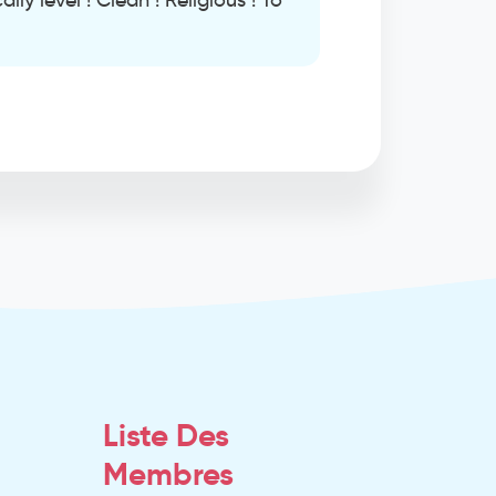
ly level ! Clean ! Religious ! To
Liste Des
Membres