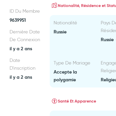
Nationalité, Résidence et Statu
ID Du Membre
9639951
Nationalité
Pays D
Réside
Russie
Dernière Date
Russie
De Connexion
il y a 2 ans
Date
Type De Mariage
Engag
D'inscription
Religie
Accepte la
il y a 2 ans
polygamie
Religie
Santé Et Apparence