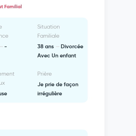
t Familial
e
Situation
nce
Familiale
-
38 ans
Divorcée
Avec Un enfant
ement
Prière
ux
Je prie de façon
use
irrégulière