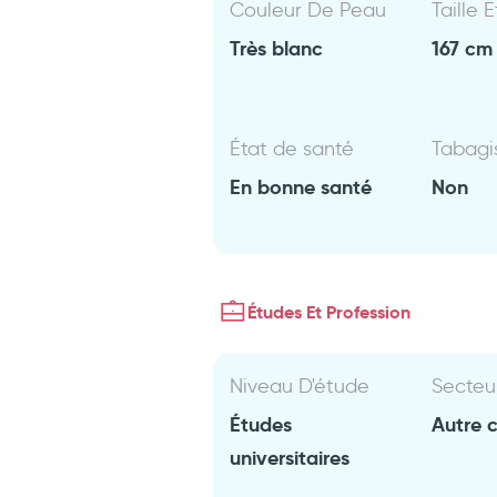
Couleur De Peau
Taille 
Très blanc
167 cm 
État de santé
Tabag
En bonne santé
Non
Études Et Profession
Niveau D'étude
Secteu
Études
Autre 
universitaires