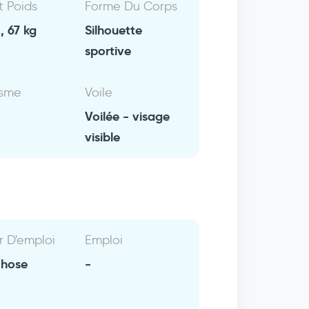
Et Poids
Forme Du Corps
, 67 kg
Silhouette
sportive
isme
Voile
Voilée - visage
visible
r D'emploi
Emploi
chose
-