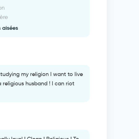
on
ière
 aisées
tudying my religion I want to live
 religious husband ! I can riot