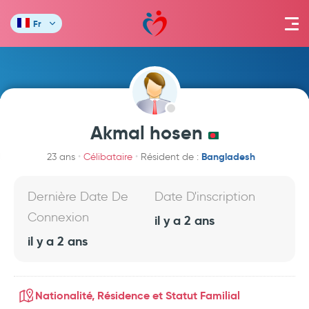
Fr
Akmal hosen
Bangladesh
23 ans
Célibataire
Résident de :
Dernière Date De
Date D'inscription
Connexion
il y a 2 ans
il y a 2 ans
Nationalité, Résidence et Statut Familial