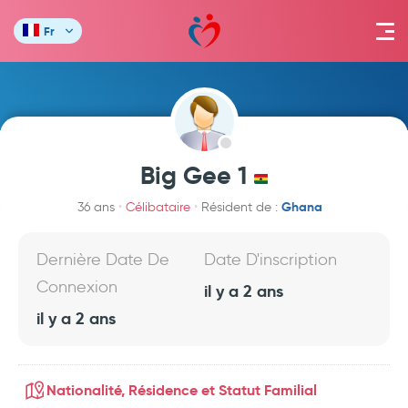
Fr
Big Gee 1
Ghana
36 ans
Célibataire
Résident de :
Dernière Date De
Date D'inscription
Connexion
il y a 2 ans
il y a 2 ans
Nationalité, Résidence et Statut Familial