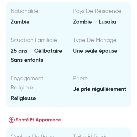
Nationalité
Pays De Résidence
Zambie
Zambie
Lusaka
Situation Familiale
Type De Mariage
25 ans
Célibataire
Une seule épouse
Sans enfants
Engagement
Prière
Religieux
Je prie régulièrement
Religieuse
Santé Et Apparence
Couleur De Peau
Taille Et Poids