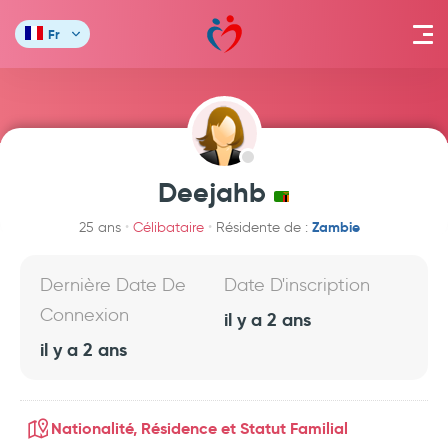
Fr
Deejahb
Zambie
25 ans
Célibataire
Résidente de :
Dernière Date De
Date D'inscription
Connexion
il y a 2 ans
il y a 2 ans
Nationalité, Résidence et Statut Familial