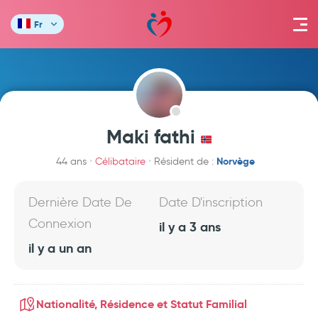
Fr
Maki fathi
Norvège
44 ans
Célibataire
Résident de :
Dernière Date De
Date D'inscription
Connexion
il y a 3 ans
il y a un an
Nationalité, Résidence et Statut Familial