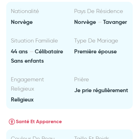
Nationalité
Pays De Résidence
Norvège
Norvège
Tavanger
Situation Familiale
Type De Mariage
44 ans
Célibataire
Première épouse
Sans enfants
Engagement
Prière
Religieux
Je prie régulièrement
Religieux
Santé Et Apparence
Couleur De Peau
Taille Et Poids