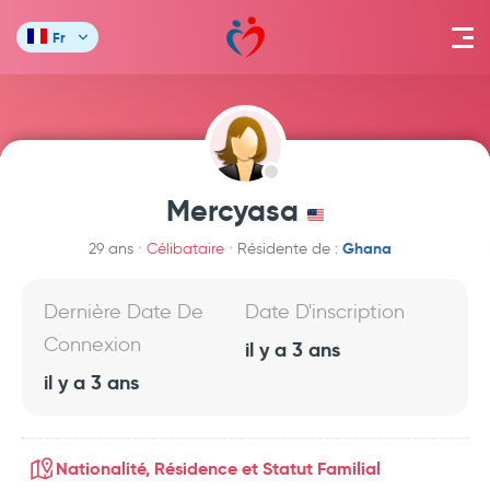
Fr
Mercyasa
Ghana
29 ans
Célibataire
Résidente de :
Dernière Date De
Date D'inscription
Connexion
il y a 3 ans
il y a 3 ans
Nationalité, Résidence et Statut Familial