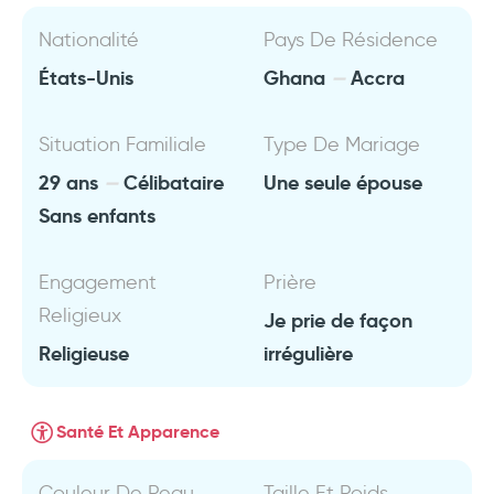
Nationalité
Pays De Résidence
États-Unis
Ghana
Accra
Situation Familiale
Type De Mariage
29 ans
Célibataire
Une seule épouse
Sans enfants
Engagement
Prière
Religieux
Je prie de façon
Religieuse
irrégulière
Santé Et Apparence
Couleur De Peau
Taille Et Poids