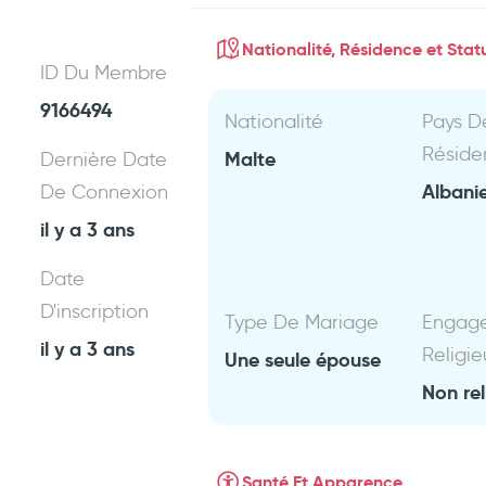
Nationalité, Résidence et Statu
ID Du Membre
9166494
Nationalité
Pays D
Réside
Malte
Dernière Date
Albani
De Connexion
il y a 3 ans
Date
D'inscription
Type De Mariage
Engag
il y a 3 ans
Religie
Une seule épouse
Non rel
Santé Et Apparence