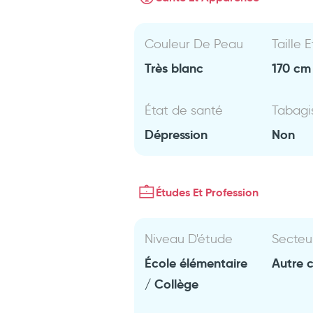
Couleur De Peau
Taille 
Très blanc
170 cm 
État de santé
Tabag
Dépression
Non
Études Et Profession
Niveau D'étude
Secteu
École élémentaire
Autre 
/ Collège