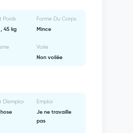
Et Poids
Forme Du Corps
, 45 kg
Mince
isme
Voile
Non voilée
r D'emploi
Emploi
chose
Je ne travaille
pas