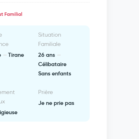
t Familial
e
Situation
nce
Familiale
e
Tirane
26 ans
Célibataire
Sans enfants
ement
Prière
ux
Je ne prie pas
igieuse