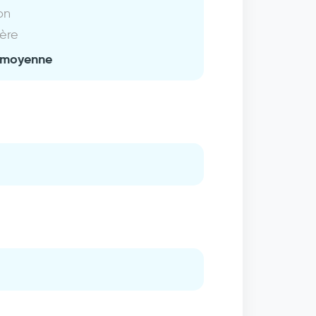
on
ière
 moyenne