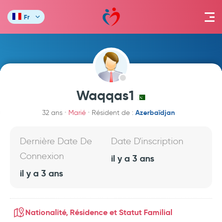
Fr
Waqqas1
Azerbaïdjan
32 ans
Marié
Résident de :
Dernière Date De
Date D'inscription
Connexion
il y a 3 ans
il y a 3 ans
Nationalité, Résidence et Statut Familial