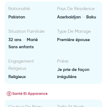
Nationalité
Pays De Résidence
Pakistan
Azerbaïdjan
Baku
Situation Familiale
Type De Mariage
32 ans
Marié
Première épouse
Sans enfants
Engagement
Prière
Religieux
Je prie de façon
Religieux
irrégulière
Santé Et Apparence
Couleur De Peau
Taille Et Poids