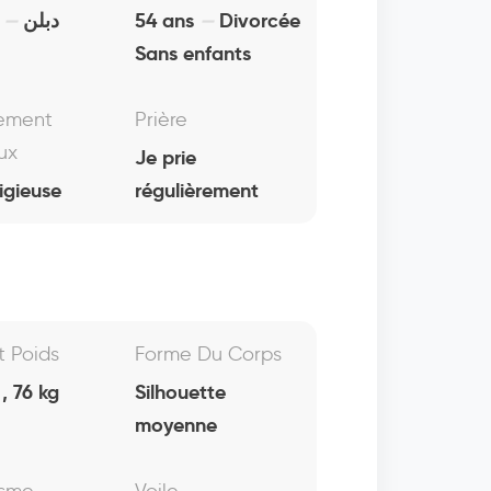
e
دبلن
54 ans
Divorcée
Sans enfants
ement
Prière
ux
Je prie
ligieuse
régulièrement
Et Poids
Forme Du Corps
, 76 kg
Silhouette
moyenne