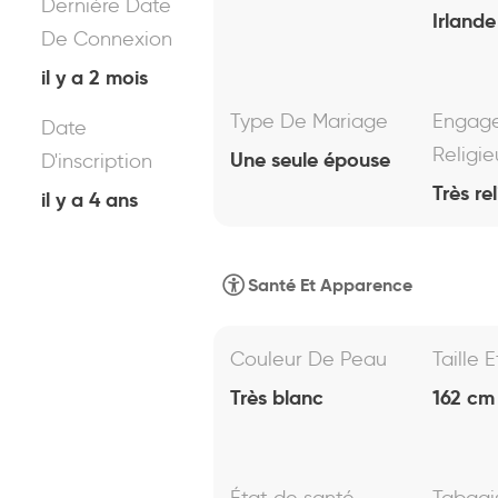
Dernière Date
Irland
De Connexion
il y a 2 mois
Type De Mariage
Engag
Date
Religie
Une seule épouse
D'inscription
Très re
il y a 4 ans
Santé Et Apparence
Couleur De Peau
Taille 
Très blanc
162 cm 