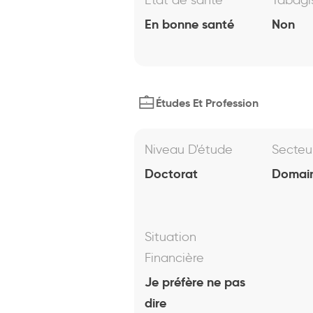
État de santé
Tabag
En bonne santé
Non
Études Et Profession
Niveau D'étude
Secteu
Doctorat
Domain
Situation
Financière
Je préfère ne pas
dire