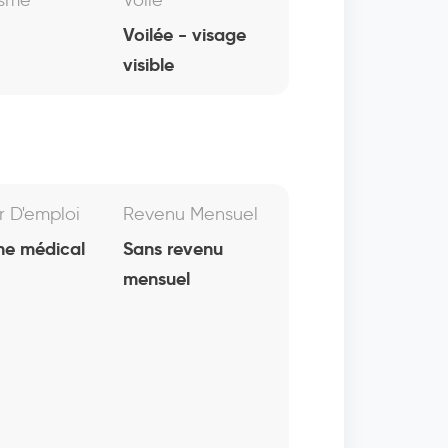
isme
Voile
Voilée - visage
visible
r D'emploi
Revenu Mensuel
e médical
Sans revenu
mensuel