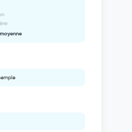
on
ière
 moyenne
 semple