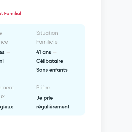
t Familial
e
Situation
nce
Familiale
es
41 ans
ni
Célibataire
Sans enfants
ement
Prière
ux
Je prie
igieux
régulièrement