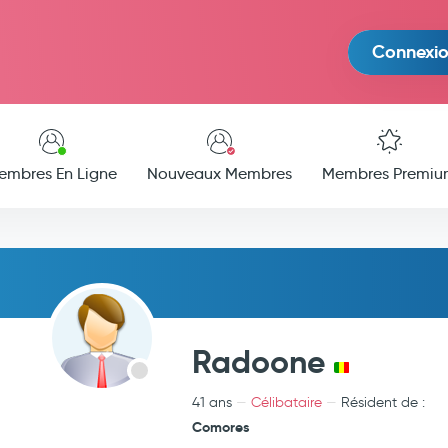
Connexi
embres En Ligne
Nouveaux Membres
Membres Premiu
Radoone
41 ans
Célibataire
Résident de :
Comores