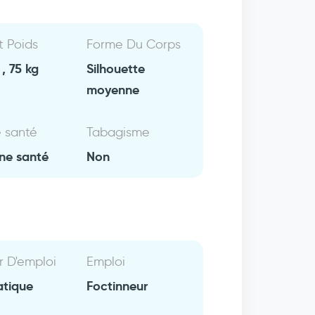
Et Poids
Forme Du Corps
, 75 kg
Silhouette
moyenne
e santé
Tabagisme
ne santé
Non
r D'emploi
Emploi
atique
Foctinneur