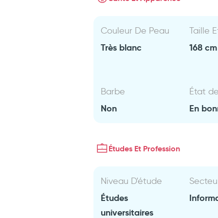
Couleur De Peau
Taille 
Très blanc
168 cm 
Barbe
État d
Non
En bon
Études Et Profession
Niveau D'étude
Secteu
Études
Inform
universitaires