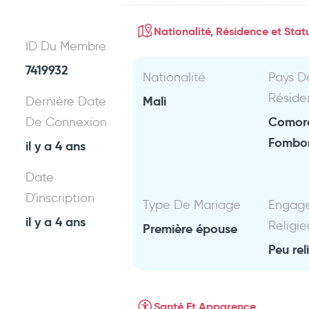
Nationalité, Résidence et Statu
ID Du Membre
7419932
Nationalité
Pays D
Réside
Mali
Dernière Date
Comor
De Connexion
Fombo
il y a 4 ans
Date
D'inscription
Type De Mariage
Engag
il y a 4 ans
Religie
Première épouse
Peu rel
Santé Et Apparence