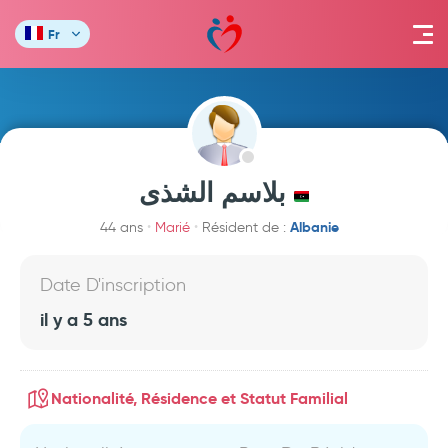
Fr
بلاسم الشذى
Albanie
44 ans
Marié
Résident de :
Date D'inscription
il y a 5 ans
Nationalité, Résidence et Statut Familial