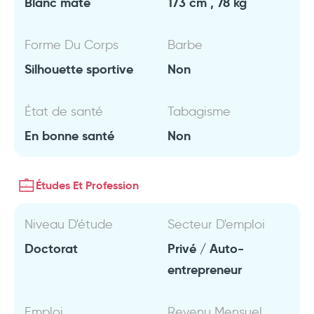
Blanc mate
173 cm , 78 kg
Forme Du Corps
Barbe
Silhouette sportive
Non
État de santé
Tabagisme
En bonne santé
Non
Études Et Profession
Niveau D'étude
Secteur D'emploi
Doctorat
Privé / Auto-
entrepreneur
Emploi
Revenu Mensuel