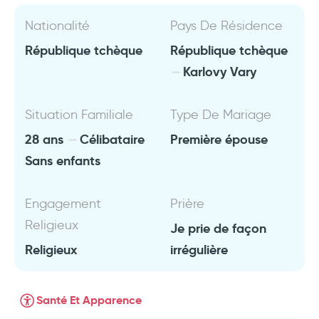
Nationalité
Pays De Résidence
République tchèque
République tchèque
Karlovy Vary
Situation Familiale
Type De Mariage
28 ans
Célibataire
Première épouse
Sans enfants
Engagement
Prière
Religieux
Je prie de façon
Religieux
irrégulière
Santé Et Apparence