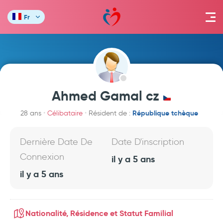
Fr
Ahmed Gamal cz
République tchèque
28 ans
Célibataire
Résident de :
Dernière Date De
Date D'inscription
Connexion
il y a 5 ans
il y a 5 ans
Nationalité, Résidence et Statut Familial