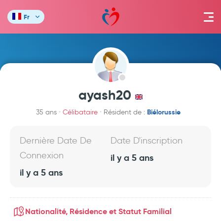
Fr
ayash20
Biélorussie
35 ans
Célibataire
Résident de :
Dernière Date De
Date D'inscription
Connexion
il y a 5 ans
il y a 5 ans
Nationalité, Résidence et Statut Familial