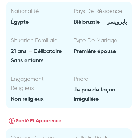
Nationalité
Pays De Résidence
Égypte
Biélorussie
بابرويسر
Situation Familiale
Type De Mariage
21 ans
Célibataire
Première épouse
Sans enfants
Engagement
Prière
Religieux
Je prie de façon
Non religieux
irrégulière
Santé Et Apparence
Couleur De Peau
Taille Et Poids