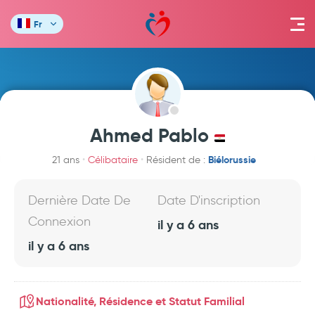
Fr
Ahmed Pablo
Biélorussie
21 ans
Célibataire
Résident de :
Dernière Date De
Date D'inscription
Connexion
il y a 6 ans
il y a 6 ans
Nationalité, Résidence et Statut Familial