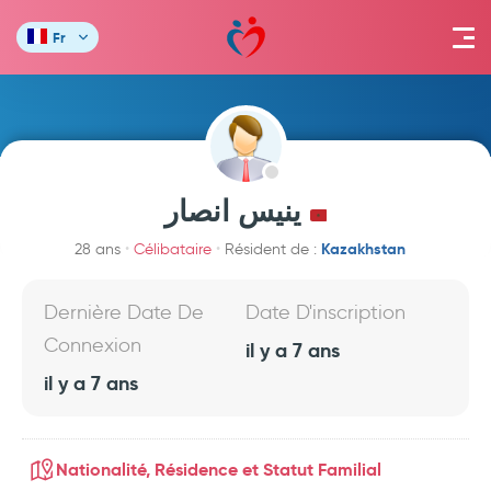
Fr
ينيس انصار
Kazakhstan
28 ans
Célibataire
Résident de :
Dernière Date De
Date D'inscription
Connexion
il y a 7 ans
il y a 7 ans
Nationalité, Résidence et Statut Familial