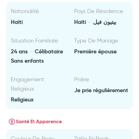
Nationalité
Pays De Résidence
Haïti
Haïti
بيتيون فيل
Situation Familiale
Type De Mariage
24 ans
Célibataire
Première épouse
Sans enfants
Engagement
Prière
Religieux
Je prie régulièrement
Religieux
Santé Et Apparence
Couleur De Peau
Taille Et Poids