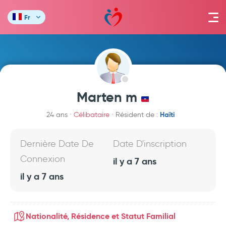
Fr
Marten m
Haïti
24 ans
Célibataire
Résident de :
Dernière Date De
Date D'inscription
Connexion
il y a 7 ans
il y a 7 ans
Nationalité, Résidence et Statut Familial